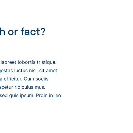
h or fact?
aoreet lobortis tristique.
tas luctus nisl, sit amet
 efficitur. Cum sociis
cetur ridiculus mus.
 sed quis ipsum. Proin in leo