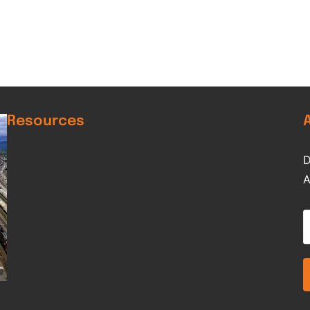
Resources
D
A