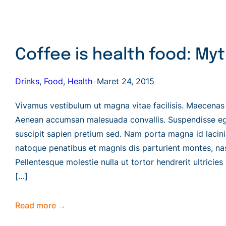
Coffee is health food: Myt
Drinks
, 
Food
, 
Health
•
Maret 24, 2015
Vivamus vestibulum ut magna vitae facilisis. Maecenas l
Aenean accumsan malesuada convallis. Suspendisse eges
suscipit sapien pretium sed. Nam porta magna id lacinia
natoque penatibus et magnis dis parturient montes, nas
Pellentesque molestie nulla ut tortor hendrerit ultricies
[…]
Read more →